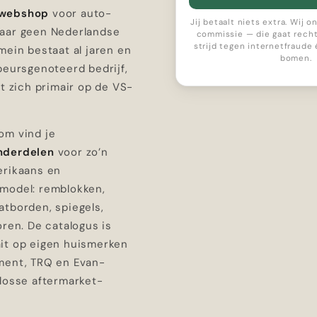
 webshop
voor auto-
Jij betaalt niets extra. Wij 
aar geen Nederlandse
commissie — die gaat recht
strijd tegen internetfraude
mein bestaat al jaren en
bomen.
beursgenoteerd bedrijf,
et zich primair op de VS-
om vind je
nderdelen
voor zo’n
erikaans en
model: remblokken,
atborden, spiegels,
oren. De catalogus is
it op eigen huismerken
ment, TRQ en Evan-
 losse aftermarket-