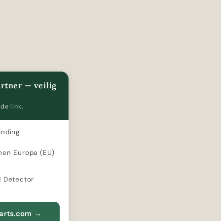
rtner — veilig
de link.
inding
nen Europa (EU)
d Detector
Parts.com
→