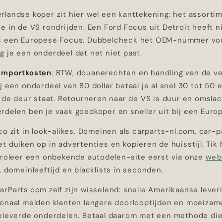
rlandse koper zit hier wel een kanttekening: het assorti
e in de VS rondrijden. Een Ford Focus uit Detroit heeft ni
s een Europese Focus. Dubbelcheck het OEM-nummer voor
 je een onderdeel dat net niet past.
importkosten
: BTW, douanerechten en handling van de v
j een onderdeel van 80 dollar betaal je al snel 30 tot 50 
r de deur staat. Retourneren naar de VS is duur en omslac
delen ben je vaak goedkoper en sneller uit bij een Europ
co zit in look-alikes. Domeinen als carparts-nl.com, car-p
t duiken op in advertenties en kopieren de huisstijl. Tik h
ntroleer een onbekende autodelen-site eerst via onze
web
, domeinleeftijd en blacklists in seconden.
rParts.com zelf zijn wisselend: snelle Amerikaanse lever
ionaal melden klanten langere doorlooptijden en moeizam
geleverde onderdelen. Betaal daarom met een methode di