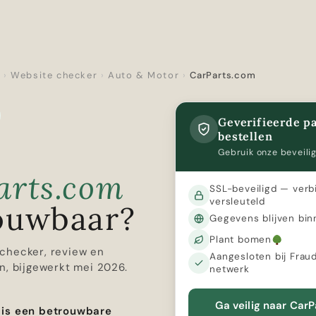
r
›
Website checker
›
Auto & Motor
›
CarParts.com
Geverifieerde pa
bestellen
Gebruik onze beveilig
arts.com
SSL-beveiligd — verb
versleuteld
ouwbaar?
Gegevens blijven bin
Plant bomen
checker, review en
Aangesloten bij Frau
n, bijgewerkt mei 2026.
netwerk
Ga veilig naar Car
 is een betrouwbare