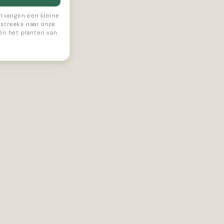
ontvangen een kleine
streeks naar onze
 én het planten van