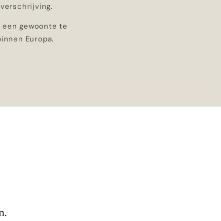
verschrijving.
’ een gewoonte te
binnen Europa.
n.