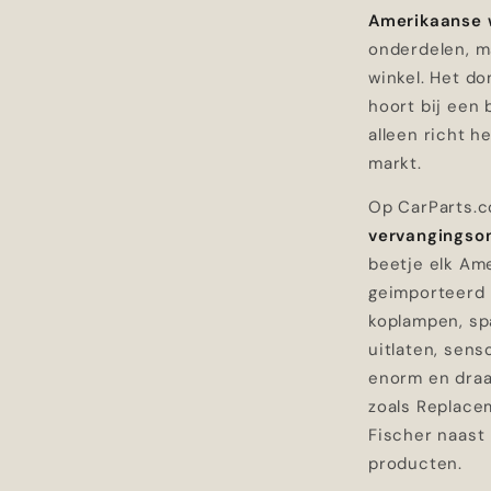
Amerikaanse
onderdelen, m
winkel. Het do
hoort bij een 
alleen richt h
markt.
Op CarParts.c
vervangingso
beetje elk Am
geimporteerd 
koplampen, sp
uitlaten, sens
enorm en draa
zoals Replace
Fischer naast
producten.