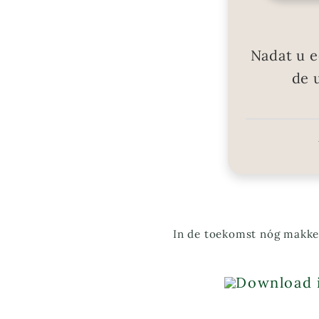
Nadat u e
de 
In de toekomst nóg makkel