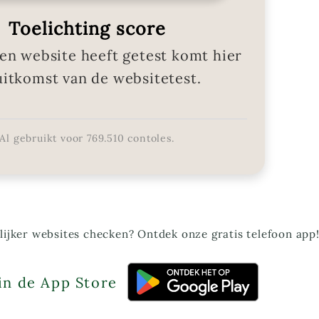
Toelichting score
en website heeft getest komt hier
uitkomst van de websitetest.
Al gebruikt voor
769.510
contoles.
ijker websites checken? Ontdek onze gratis telefoon app