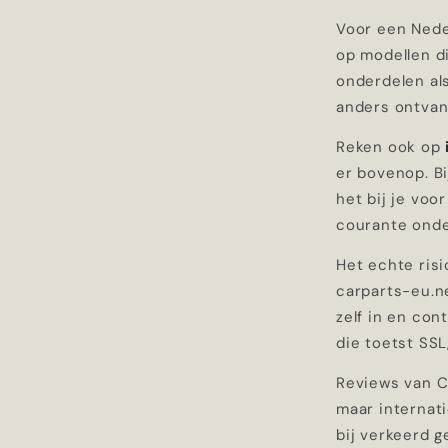
Voor een Nede
op modellen di
onderdelen al
anders ontvang
Reken ook op
er bovenop. Bi
het bij je voo
courante onder
Het echte risi
carparts-eu.ne
zelf in en co
die toetst SSL
Reviews van Ca
maar internat
bij verkeerd 