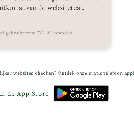
uitkomst van de websitetest.
Al gebruikt voor
769.133
contoles.
ijker websites checken? Ontdek onze gratis telefoon app