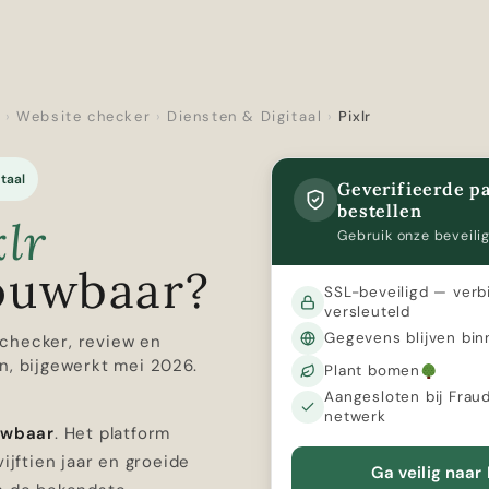
r
›
Website checker
›
Diensten & Digitaal
›
Pixlr
taal
Geverifieerde pa
bestellen
xlr
Gebruik onze beveilig
ouwbaar?
SSL-beveiligd — verb
versleuteld
Gegevens blijven bin
checker, review en
n, bijgewerkt mei 2026.
Plant bomen
Aangesloten bij Frau
netwerk
ouwbaar
. Het platform
vijftien jaar en groeide
Ga veilig naar 