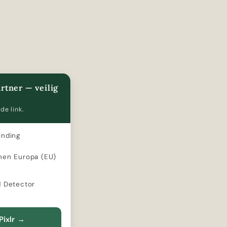
rtner — veilig
de link.
inding
nen Europa (EU)
d Detector
Pixlr
→