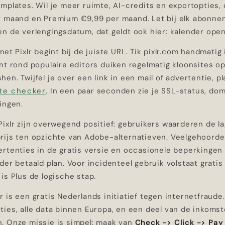
mplates. Wil je meer ruimte, AI-credits en exportopties, 
r maand en Premium €9,99 per maand. Let bij elk abonne
en de verlengingsdatum, dat geldt ook hier: kalender ope
met Pixlr begint bij de juiste URL. Tik pixlr.com handmati
nt rond populaire editors duiken regelmatig kloonsites op
en. Twijfel je over een link in een mail of advertentie, p
te checker
. In een paar seconden zie je SSL-status, dom
ingen.
ixlr zijn overwegend positief: gebruikers waarderen de l
rijs ten opzichte van Adobe-alternatieven. Veelgehoorde
ertenties in de gratis versie en occasionele beperkingen
der betaald plan. Voor incidenteel gebruik volstaat gratis
is Plus de logische stap.
 is een gratis Nederlands initiatief tegen internetfraude
ies, alle data binnen Europa, en een deel van de inkomst
. Onze missie is simpel: maak van
Check -> Click -> Pay