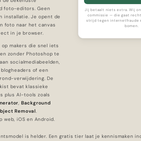
an de bekendste
 foto-editors. Geen
Jij betaalt niets extra. Wij 
commissie — die gaat recht
 installatie. Je opent de
strijd tegen internetfraude
en foto naar het canvas
bomen.
ect in je browser.
ch op makers die snel iets
sen zonder Photoshop te
aan socialmediabeelden,
, blogheaders of een
grond-verwijdering. De
ist bevat klassieke
s plus AI-tools zoals
nerator
,
Background
bject Removal
.
p web, iOS en Android.
smodel is helder. Een gratis tier laat je kennismaken in