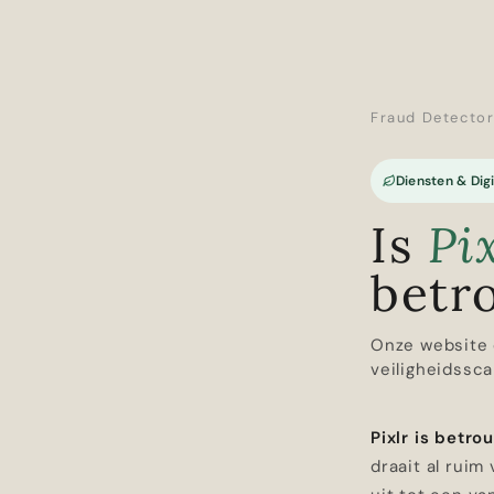
Fraud Detecto
Diensten & Digi
Is
Pi
betr
Onze website 
veiligheidssca
Pixlr is betr
draait al ruim 