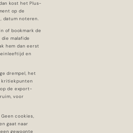
dan kost het Plus-
ment op de
n, datum noteren.
g in of bookmark de
 die malafide
lak hem dan eerst
einleeftijd en
age drempel, het
 kritiekpunten
 op de export-
 ruim, voor
. Geen cookies,
en gaat naar
een gewoonte