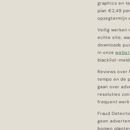
graphics en te
plan €2,49 pe
opzegtermijn 
Veilig werken 
echte site, wa
downloads push
in onze
websi
blacklist-meld
Reviews over P
tempo en de p
gaan over adv
resoluties zon
frequent werk 
Fraud Detector
geen advertent
bomen planten