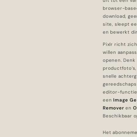
uit tot een v
browser-based
download, geen
site, sleept e
en bewerkt dir
Pixlr richt zi
willen aanpas
openen. Denk 
productfoto’s
snelle achter
gereedschapsk
editor-functie
een
Image Ge
Remover
en
O
Beschikbaar o
Het abonnement