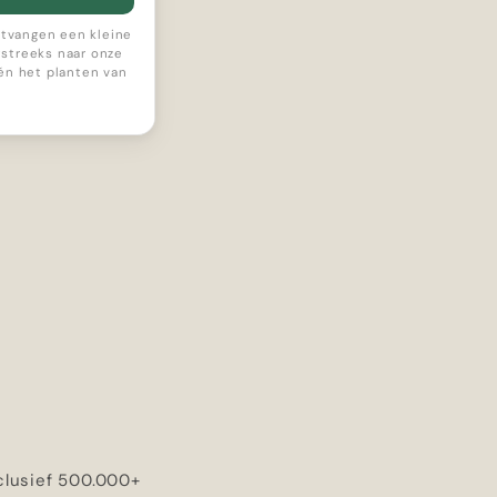
ontvangen een kleine
streeks naar onze
 én het planten van
clusief 500.000+