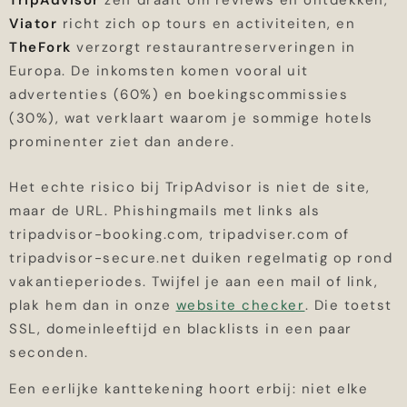
TripAdvisor
zelf draait om reviews en ontdekken,
Viator
richt zich op tours en activiteiten, en
TheFork
verzorgt restaurantreserveringen in
Europa. De inkomsten komen vooral uit
advertenties (60%) en boekingscommissies
(30%), wat verklaart waarom je sommige hotels
prominenter ziet dan andere.
Het echte risico bij TripAdvisor is niet de site,
maar de URL. Phishingmails met links als
tripadvisor-booking.com, tripadviser.com of
tripadvisor-secure.net duiken regelmatig op rond
vakantieperiodes. Twijfel je aan een mail of link,
plak hem dan in onze
website checker
. Die toetst
SSL, domeinleeftijd en blacklists in een paar
seconden.
Een eerlijke kanttekening hoort erbij: niet elke