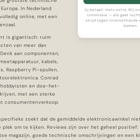
 de grootste technische
Europa. In Nederland
Jij betaalt niets extra. Wij 
commissie — die gaat recht
olledig online, met een
strijd tegen internetfraude
enzaal.
bomen.
t is gigantisch: ruim
ucten van meer dan
 Denk aan componenten,
meetapparatuur, kabels,
s, Raspberry Pi-spullen,
toorelektronica. Conrad
 hobbyisten en doe-het-
drijven, met een sterke
st consumentenverkoop.
specifieks zoekt dat de gemiddelde elektronicawinkel nie
 plek om te kijken. Reviews zijn over het geheel positief: 
itse magazijn, goede technische omschrijvingen en een k