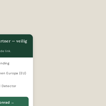
rtner — veilig
de link.
inding
nen Europa (EU)
d Detector
Conrad
→