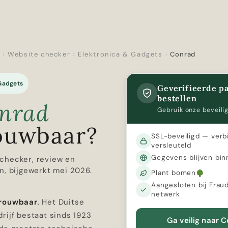
r
›
Website checker
›
Elektronica & Gadgets
›
Conrad
 Gadgets
Geverifieerde pa
bestellen
nrad
Gebruik onze beveilig
ouwbaar?
SSL-beveiligd — verb
versleuteld
Gegevens blijven bin
checker, review en
n, bijgewerkt mei 2026.
Plant bomen
Aangesloten bij Frau
netwerk
trouwbaar
. Het Duitse
rijf bestaat sinds 1923
Ga veilig naar 