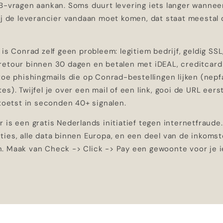
B-vragen aankan. Soms duurt levering iets langer wanneer
ij de leverancier vandaan moet komen, dat staat meestal d
 is Conrad zelf geen probleem: legitiem bedrijf, geldig SS
retour binnen 30 dagen en betalen met iDEAL, creditcard 
toe phishingmails die op Conrad-bestellingen lijken (nepf
es). Twijfel je over een mail of een link, gooi de URL eers
 toetst in seconden 40+ signalen.
 is een gratis Nederlands initiatief tegen internetfraude
ies, alle data binnen Europa, en een deel van de inkomst
. Maak van Check -> Click -> Pay een gewoonte voor je ie