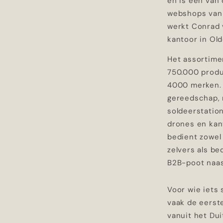
en is een van
webshops van 
werkt Conrad v
kantoor in Old
Het assortimen
750.000 prod
4000 merken.
gereedschap, 
soldeerstation
drones en kan
bedient zowel
zelvers als be
B2B-poot naa
Voor wie iets 
vaak de eerste
vanuit het Du