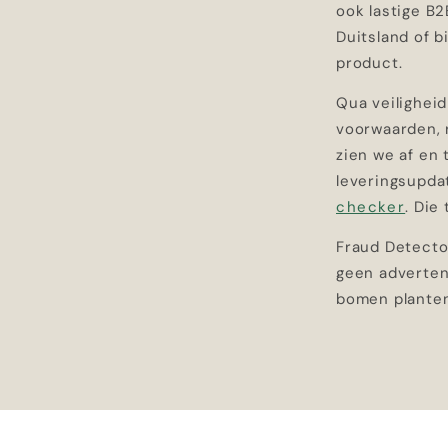
ook lastige B2
Duitsland of b
product.
Qua veiligheid
voorwaarden, 
zien we af en 
leveringsupdat
checker
. Die
Fraud Detector
geen advertent
bomen planten