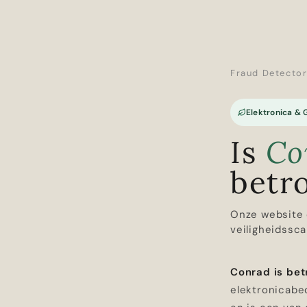
Fraud Detecto
Elektronica &
Is
Co
betr
Onze website 
veiligheidssca
Conrad is be
elektronicabed