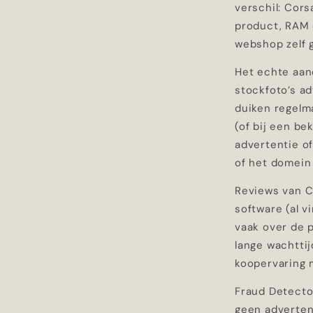
verschil: Cors
product, RAM 
webshop zelf 
Het echte aan
stockfoto’s ad
duiken regelma
(of bij een be
advertentie of
of het domein 
Reviews van Co
software (al 
vaak over de p
lange wachtti
koopervaring m
Fraud Detector
geen adverten