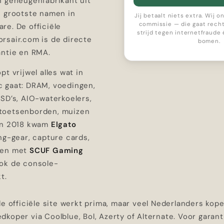
n geheugenfabrikant uit
e grootste namen in
Jij betaalt niets extra. Wij 
commissie — die gaat recht
re. De officiële
strijd tegen internetfraude
rsair.com is de directe
bomen.
antie en RMA.
pt vrijwel alles wat in
 gaat: DRAM, voedingen,
SD’s, AIO-waterkoelers,
toetsenborden, muizen
In 2018 kwam
Elgato
ng-gear, capture cards,
 en met
SCUF Gaming
ok de console-
t.
de officiële site werkt prima, maar veel Nederlanders kop
koper via Coolblue, Bol, Azerty of Alternate. Voor garan