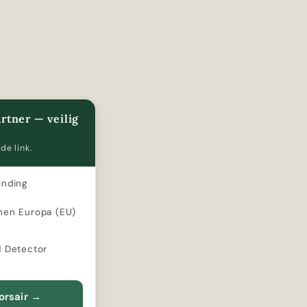
rtner — veilig
de link.
inding
nen Europa (EU)
d Detector
orsair
→