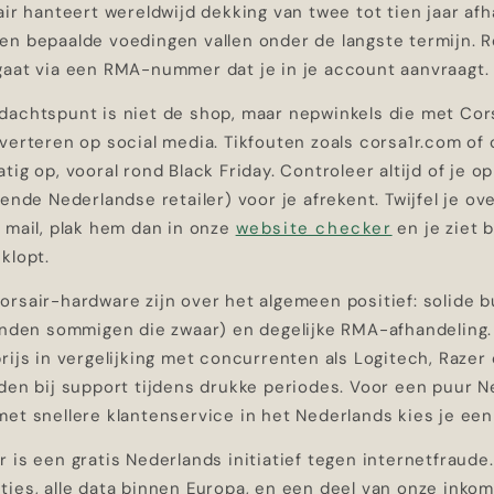
air hanteert wereldwijd dekking van twee tot tien jaar afh
en bepaalde voedingen vallen onder de langste termijn. R
gaat via een RMA-nummer dat je in je account aanvraagt.
dachtspunt is niet de shop, maar nepwinkels die met Cors
verteren op social media. Tikfouten zoals corsa1r.com of 
tig op, vooral rond Black Friday. Controleer altijd of je op
kende Nederlandse retailer) voor je afrekent. Twijfel je ove
 mail, plak hem dan in onze
website checker
en je ziet
klopt.
rsair-hardware zijn over het algemeen positief: solide b
vinden sommigen die zwaar) en degelijke RMA-afhandeling.
rijs in vergelijking met concurrenten als Logitech, Razer 
jden bij support tijdens drukke periodes. Voor een puur 
et snellere klantenservice in het Nederlands kies je een l
 is een gratis Nederlands initiatief tegen internetfraude
ties, alle data binnen Europa, en een deel van onze inko