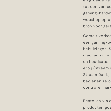
en groeide va
tot een van d
gaming-hardwa
webshop op co
bron voor gar
Corsair verkoo
een gaming-pc
behuizingen, S
mechanische 
en headsets. 
erbij (streami
Stream Deck)
bedienen ze o
controllermark
Bestellen via 
producten goed