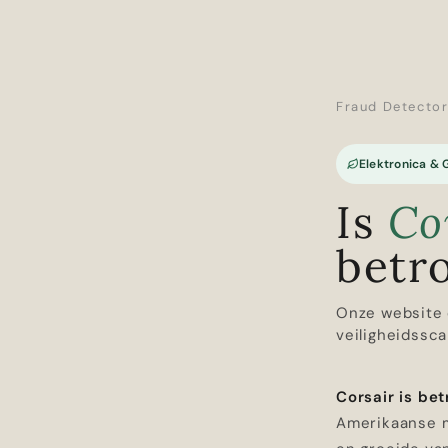
Fraud Detecto
Elektronica &
Is
Co
betr
Onze website 
veiligheidssca
Corsair is be
Amerikaanse m