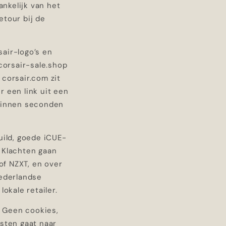
ankelijk van het
etour bij de
air-logo’s en
corsair-sale.shop
 corsair.com zit
r een link uit een
 binnen seconden
uild, goede iCUE-
 Klachten gaan
of NZXT, en over
Nederlandse
okale retailer.
. Geen cookies,
msten gaat naar