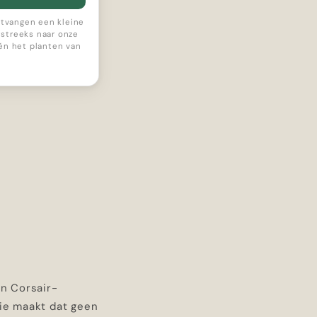
ontvangen een kleine
streeks naar onze
 én het planten van
en Corsair-
tie maakt dat geen