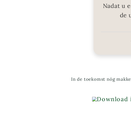
Nadat u e
de 
In de toekomst nóg makkel