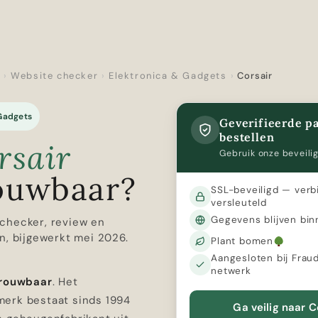
r
›
Website checker
›
Elektronica & Gadgets
›
Corsair
 Gadgets
Geverifieerde pa
bestellen
rsair
Gebruik onze beveilig
ouwbaar?
SSL-beveiligd — verb
versleuteld
Gegevens blijven bin
checker, review en
n, bijgewerkt mei 2026.
Plant bomen
Aangesloten bij Frau
netwerk
trouwbaar
. Het
erk bestaat sinds 1994
Ga veilig naar C