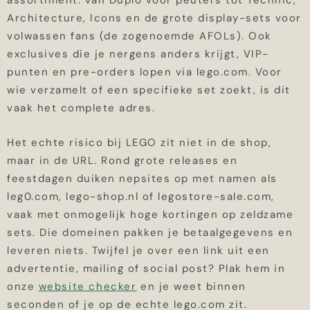
assortiment: van Duplo voor peuters tot Technic,
Architecture, Icons en de grote display-sets voor
volwassen fans (de zogenoemde AFOLs). Ook
exclusives die je nergens anders krijgt, VIP-
punten en pre-orders lopen via lego.com. Voor
wie verzamelt of een specifieke set zoekt, is dit
vaak het complete adres.
Het echte risico bij LEGO zit niet in de shop,
maar in de URL. Rond grote releases en
feestdagen duiken nepsites op met namen als
leg0.com, lego-shop.nl of legostore-sale.com,
vaak met onmogelijk hoge kortingen op zeldzame
sets. Die domeinen pakken je betaalgegevens en
leveren niets. Twijfel je over een link uit een
advertentie, mailing of social post? Plak hem in
onze
website checker
en je weet binnen
seconden of je op de echte lego.com zit.