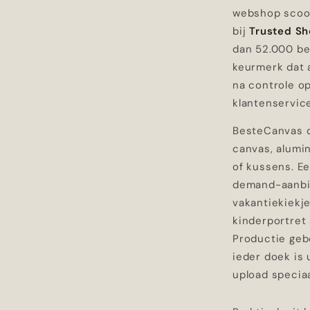
webshop scoor
bij
Trusted S
dan 52.000 be
keurmerk dat 
na controle op
klantenservic
BesteCanvas d
canvas, alumin
of kussens. E
demand-aanbi
vakantiekiekje
kinderportret 
Productie gebe
ieder doek is
upload specia