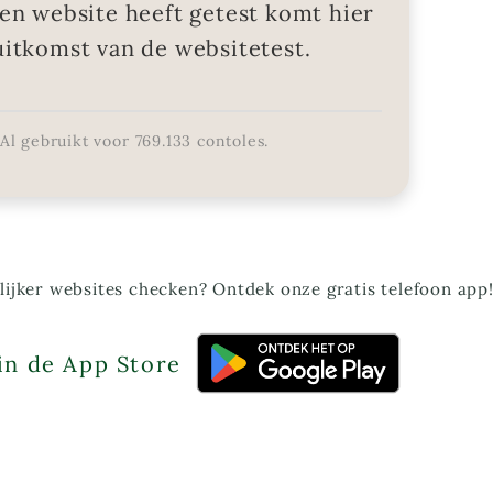
en website heeft getest komt hier
uitkomst van de websitetest.
Al gebruikt voor
769.133
contoles.
ijker websites checken? Ontdek onze gratis telefoon app