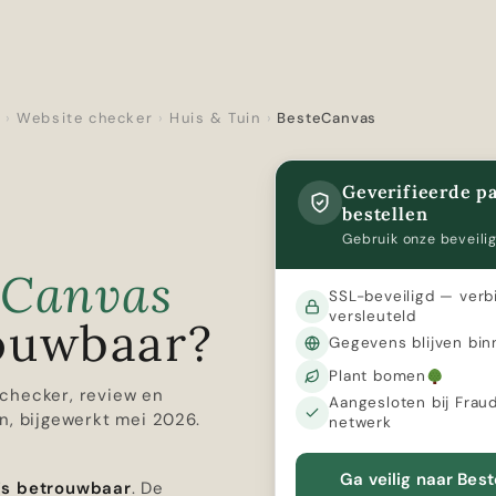
r
›
Website checker
›
Huis & Tuin
›
BesteCanvas
Geverifieerde pa
bestellen
Gebruik onze beveilig
eCanvas
SSL-beveiligd — verb
versleuteld
ouwbaar?
Gegevens blijven bin
Plant bomen
checker, review en
Aangesloten bij Frau
n, bijgewerkt mei 2026.
netwerk
Ga veilig naar Bes
is betrouwbaar
. De