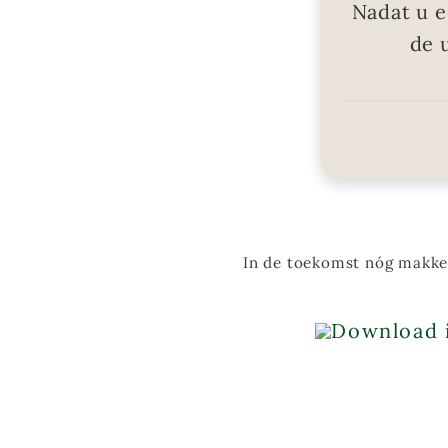
Nadat u e
de 
In de toekomst nóg makkel