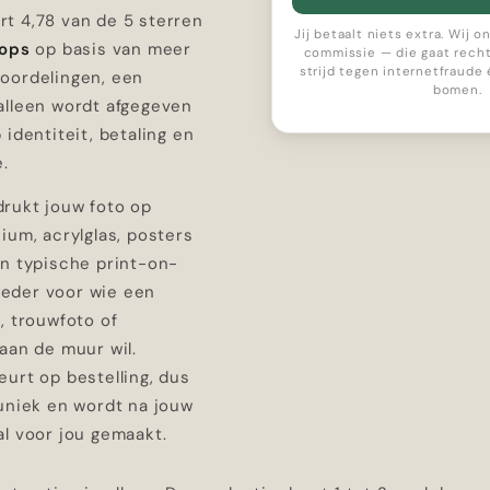
t 4,78 van de 5 sterren
Jij betaalt niets extra. Wij 
hops
op basis van meer
commissie — die gaat recht
strijd tegen internetfraude
oordelingen, een
bomen.
alleen wordt afgegeven
 identiteit, betaling en
e.
rukt jouw foto op
ium, acrylglas, posters
en typische print-on-
eder voor wie een
, trouwfoto of
aan de muur wil.
urt op bestelling, dus
 uniek en wordt na jouw
al voor jou gemaakt.