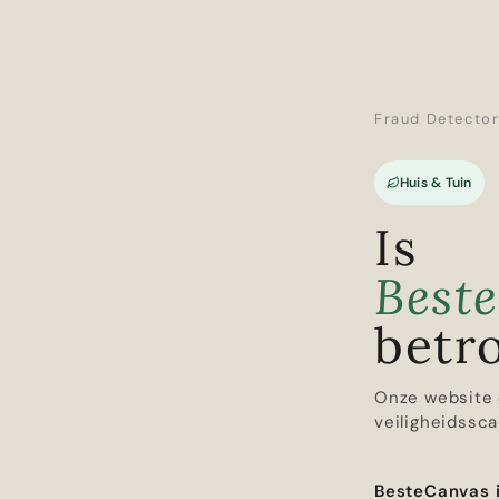
Fraud Detecto
Huis & Tuin
Is
Best
betr
Onze website 
veiligheidssca
BesteCanvas 