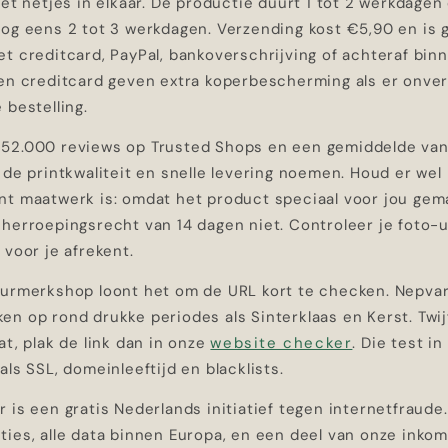
het netjes in elkaar. De productie duurt 1 tot 2 werkdagen
og eens 2 tot 3 werkdagen. Verzending kost €5,90 en is g
t creditcard, PayPal, bankoverschrijving of achteraf bin
 en creditcard geven extra koperbescherming als er onve
 bestelling.
52.000 reviews op Trusted Shops en een gemiddelde van 
 de printkwaliteit en snelle levering noemen. Houd er we
nt maatwerk is: omdat het product speciaal voor jou gema
 herroepingsrecht van 14 dagen niet. Controleer je foto-
 voor je afrekent.
eurmerkshop loont het om de URL kort te checken. Nepvar
n op rond drukke periodes als Sinterklaas en Kerst. Twijf
at, plak de link dan in onze
website checker
. Die test i
als SSL, domeinleeftijd en blacklists.
 is een gratis Nederlands initiatief tegen internetfraude
ties, alle data binnen Europa, en een deel van onze inko