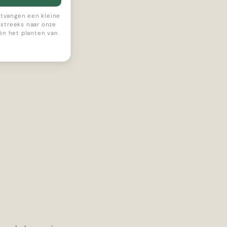
ontvangen een kleine
streeks naar onze
 én het planten van