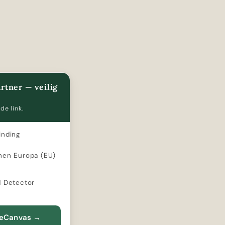
rtner — veilig
de link.
inding
nen Europa (EU)
d Detector
teCanvas
→