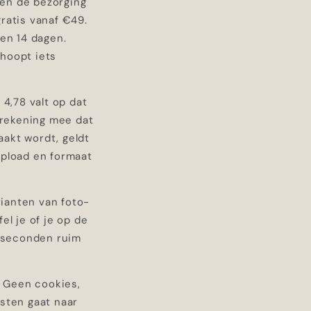
 en de bezorging
ratis vanaf €49.
nen 14 dagen.
rhoopt iets
4,78 valt op dat
l rekening mee dat
akt wordt, geldt
upload en formaat
ianten van foto-
el je of je op de
n seconden ruim
. Geen cookies,
msten gaat naar