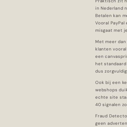
Praktisch zit 
in Nederland n
Betalen kan me
Vooral PayPal
misgaat met je
Met meer dan 
klanten vooral
een canvaspri
het standaard
dus zorgvuldig
Ook bij een k
webshops duike
echte site sta
40 signalen zo
Fraud Detector
geen adverten