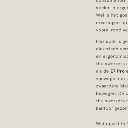
consumenten e
speler in erg
Wel is het go
ervaringen op 
vooral rond vo
Flexispot is g
elektrisch ver
en ergonomisc
thuiswerkers 
als de
E7 Pro
vanwege hun d
zwaardere bla
bewegen. De d
thuiswerkers 
kantoor gezond
Wat opvalt in