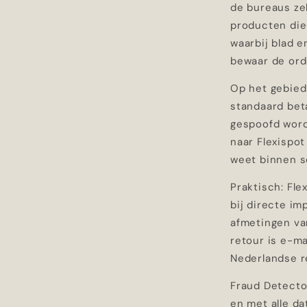
de bureaus ze
producten die 
waarbij blad e
bewaar de ord
Op het gebied
standaard bet
gespoofd wordt
naar Flexispot
weet binnen s
Praktisch: Fle
bij directe im
afmetingen va
retour is e-ma
Nederlandse re
Fraud Detector
en met alle da