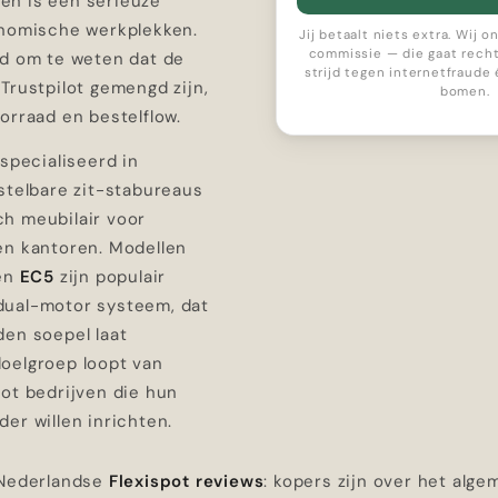
n is een serieuze
onomische werkplekken.
Jij betaalt niets extra. Wij 
commissie — die gaat recht
ed om te weten dat de
strijd tegen internetfraude
Trustpilot gemengd zijn,
bomen.
orraad en bestelflow.
especialiseerd in
stelbare zit-stabureaus
h meubilair voor
en kantoren. Modellen
en
EC5
zijn populair
ual-motor systeem, dat
den soepel laat
oelgroep loopt van
tot bedrijven die hun
er willen inrichten.
 Nederlandse
Flexispot reviews
: kopers zijn over het alge