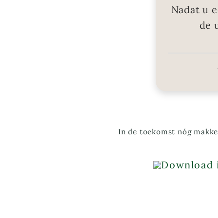
Nadat u e
de 
In de toekomst nóg makkel