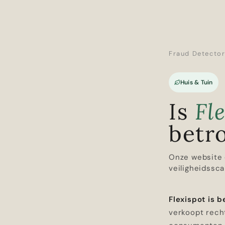
Fraud Detecto
Huis & Tuin
Is
Fl
betr
Onze website 
veiligheidssca
Flexispot is 
verkoopt rech