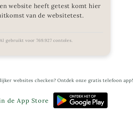
en website heeft getest komt hier
uitkomst van de websitetest.
Al gebruikt voor
769.927
contoles.
ijker websites checken? Ontdek onze gratis telefoon app