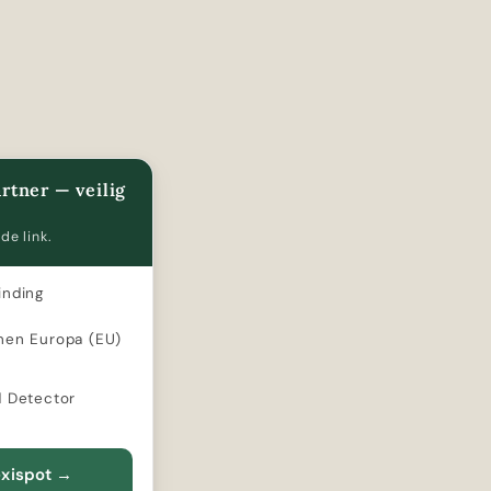
rtner — veilig
de link.
inding
nen Europa (EU)
d Detector
exispot
→