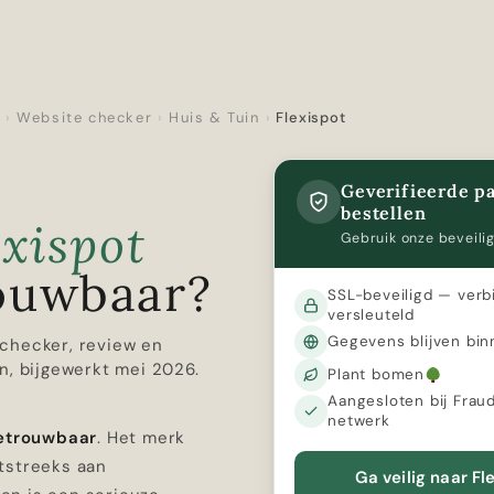
r
›
Website checker
›
Huis & Tuin
›
Flexispot
Geverifieerde pa
bestellen
exispot
Gebruik onze beveilig
ouwbaar?
SSL-beveiligd — verb
versleuteld
Gegevens blijven bin
checker, review en
n, bijgewerkt mei 2026.
Plant bomen
Aangesloten bij Frau
netwerk
betrouwbaar
. Het merk
tstreeks aan
Ga veilig naar Fl