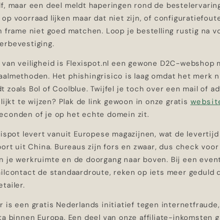
lf, maar een deel meldt haperingen rond de bestelervarin
op voorraad lijken maar dat niet zijn, of configuratiefout
n frame niet goed matchen. Loop je bestelling rustig na vo
erbevestiging.
 van veiligheid is Flexispot.nl een gewone D2C-webshop 
aalmethoden. Het phishingrisico is laag omdat het merk n
 zoals Bol of Coolblue. Twijfel je toch over een mail of a
 lijkt te wijzen? Plak de link gewoon in onze gratis
websit
econden of je op het echte domein zit.
xispot levert vanuit Europese magazijnen, wat de levertij
port uit China. Bureaus zijn fors en zwaar, dus check voor
n je werkruimte en de doorgang naar boven. Bij een event
ilcontact de standaardroute, reken op iets meer geduld d
tailer.
 is een gratis Nederlands initiatief tegen internetfraude
ta binnen Europa. Een deel van onze affiliate-inkomsten g