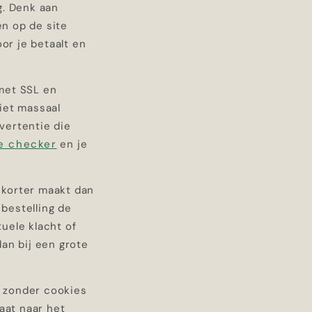
g. Denk aan
en op de site
or je betaalt en
met SSL en
iet massaal
dvertentie die
e checker
en je
d korter maakt dan
 bestelling de
uele klacht of
an bij een grote
, zonder cookies
aat naar het