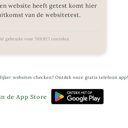
en website heeft getest komt hier
uitkomst van de websitetest.
Al gebruikt voor
769.927
contoles.
ijker websites checken? Ontdek onze gratis telefoon app