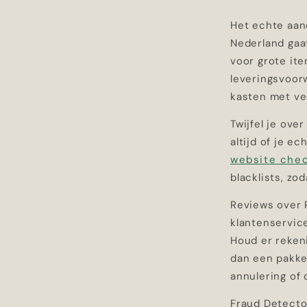
Het echte aan
Nederland gaa
voor grote it
leveringsvoor
kasten met ve
Twijfel je ove
altijd of je e
website che
blacklists, zo
Reviews over 
klantenservic
Houd er reken
dan een pakke
annulering of 
Fraud Detector