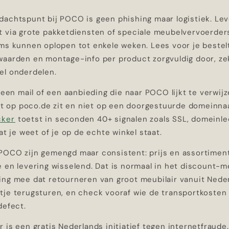
dachtspunt bij POCO is geen phishing maar logistiek. Lev
t via grote pakketdiensten of speciale meubelvervoerders
ems kunnen oplopen tot enkele weken. Lees voor je bestel
waarden en montage-info per product zorgvuldig door, ze
el onderdelen.
r een mail of een aanbieding die naar POCO lijkt te verwi
cht op poco.de zit en niet op een doorgestuurde domeinna
cker
toetst in seconden 40+ signalen zoals SSL, domeinlee
dat je weet of je op de echte winkel staat.
POCO zijn gemengd maar consistent: prijs en assortimen
e en levering wisselend. Dat is normaal in het discount-
ing mee dat retourneren van groot meubilair vanuit Nede
tje terugsturen, en check vooraf wie de transportkosten 
defect.
 is een gratis Nederlands initiatief tegen internetfraude