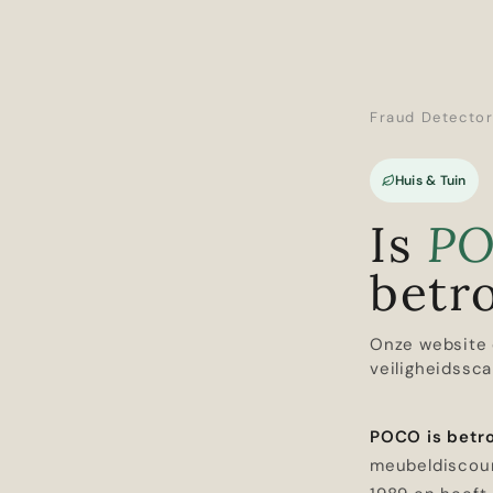
Fraud Detecto
Huis & Tuin
Is
P
betr
Onze website 
veiligheidssca
POCO is betr
meubeldiscoun