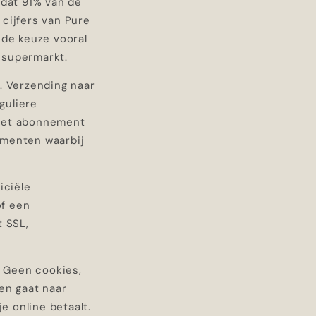
 dat 91% van de
cijfers van Pure
 de keuze vooral
 supermarkt.
. Verzending naar
guliere
 het abonnement
ementen waarbij
iciële
of een
t SSL,
. Geen cookies,
en gaat naar
 online betaalt.