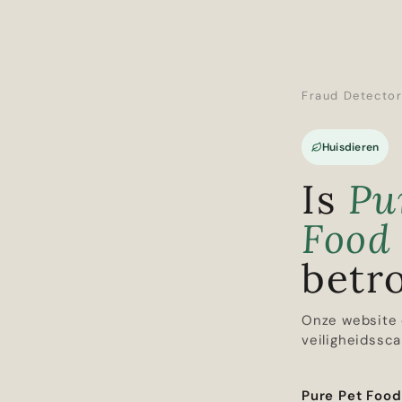
Fraud Detecto
Huisdieren
Is
Pu
Food
betr
Onze website 
veiligheidssca
Pure Pet Food