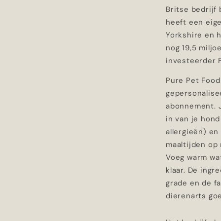
Britse bedrijf
heeft een eige
Yorkshire en 
nog 19,5 miljoe
investeerder F
Pure Pet Food
gepersonalis
abonnement. Je
in van je hond 
allergieën) en 
maaltijden op
Voeg warm wat
klaar. De ingr
grade en de fa
dierenarts go