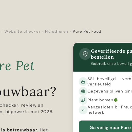
r
›
Website checker
›
Huisdieren
›
Pure Pet Food
Geverifieerde pa
bestellen
re Pet
Gebruik onze beveilig
SSL-beveiligd — verb
versleuteld
ouwbaar?
Gegevens blijven bin
Plant bomen
checker, review en
Aangesloten bij Frau
n, bijgewerkt mei 2026.
netwerk
Ga veilig naar Pure
 is betrouwbaar
. Het