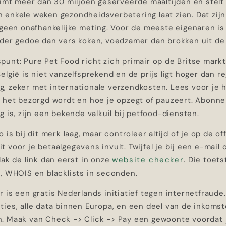
aimt meer dan 30 miljoen geserveerde maaltijden en stelt
enkele weken gezondheidsverbetering laat zien. Dat zijn 
 geen onafhankelijke meting. Voor de meeste eigenaren is
nder gedoe dan vers koken, voedzamer dan brokken uit de
unt: Pure Pet Food richt zich primair op de Britse markt
elgië is niet vanzelfsprekend en de prijs ligt hoger dan re
, zeker met internationale verzendkosten. Lees voor je
k het bezorgd wordt en hoe je opzegt of pauzeert. Abonn
g is, zijn een bekende valkuil bij petfood-diensten.
 is bij dit merk laag, maar controleer altijd of je op de off
 voor je betaalgegevens invult. Twijfel je bij een e-mail 
lak de link dan eerst in onze
website checker
. Die toets
d, WHOIS en blacklists in seconden.
 is een gratis Nederlands initiatief tegen internetfraude
ies, alle data binnen Europa, en een deel van de inkomst
. Maak van Check -> Click -> Pay een gewoonte voordat je