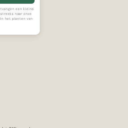
ontvangen een kleine
streeks naar onze
 én het planten van