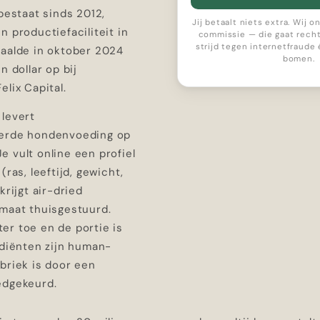
 bestaat sinds 2012,
Jij betaalt niets extra. Wij 
n productiefaciliteit in
commissie — die gaat recht
strijd tegen internetfraude
haalde in oktober 2024
bomen.
n dollar op bij
elix Capital.
 levert
eerde hondenvoeding op
 vult online een profiel
(ras, leeftijd, gewicht,
krijgt air-dried
 maat thuisgestuurd.
er toe en de portie is
ediënten zijn human-
briek is door een
edgekeurd.