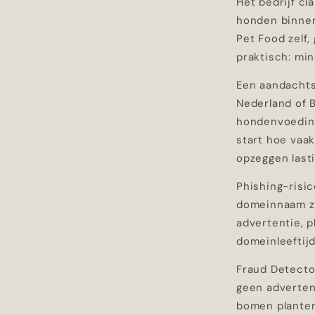
Het bedrijf cl
honden binnen 
Pet Food zelf,
praktisch: mi
Een aandachtsp
Nederland of B
hondenvoeding
start hoe vaa
opzeggen lasti
Phishing-risico
domeinnaam zit
advertentie, p
domeinleeftij
Fraud Detector
geen advertent
bomen planten