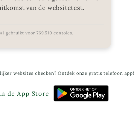
uitkomst van de websitetest.
Al gebruikt voor
769.510
contoles.
ijker websites checken? Ontdek onze gratis telefoon app