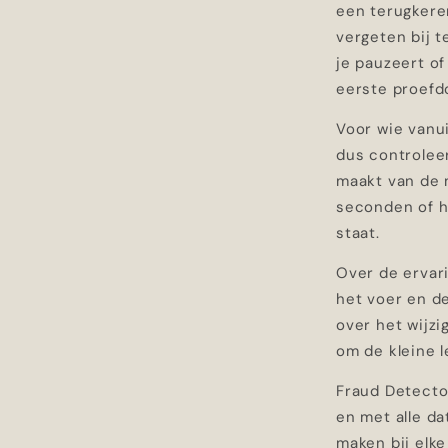
een terugkeren
vergeten bij t
je pauzeert of
eerste proefd
Voor wie vanui
dus controleer
maakt van de 
seconden of he
staat.
Over de ervari
het voer en de
over het wijz
om de kleine l
Fraud Detector
en met alle da
maken bij elke