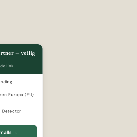
rtner — veilig
de link.
inding
nen Europa (EU)
d Detector
Smalls
→