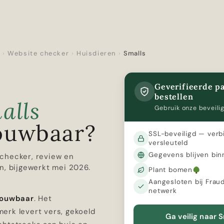
r
›
Website checker
›
Huisdieren
›
Smalls
Geverifieerde pa
bestellen
alls
Gebruik onze beveilig
ouwbaar?
SSL-beveiligd — verb
versleuteld
Gegevens blijven bin
checker, review en
n, bijgewerkt mei 2026.
Plant bomen
Aangesloten bij Frau
netwerk
rouwbaar
. Het
erk levert vers, gekoeld
Ga veilig naar 