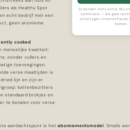
chtstreeks aan huis en
ilers als Healthy Spot
Jij betaalt niets extra. Wij 
commissie — die gaat recht
Een echt bedrijf met een
strijd tegen internetfraude
duct, geen anonieme
bomen.
gently cooked
 menselijke kwaliteit:
ne, zonder vullers en
atige toevoegingen.
lde verse maaltijden is
ried lijn en zijn er
lgroep: kattenbezitters
van standaard brokjes en
er te betalen voor verse
kste aandachtspunt is het
abonnementsmodel
. Smalls we