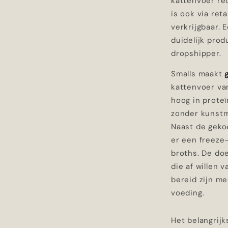
kattenvoer re
is ook via reta
verkrijgbaar. 
duidelijk pro
dropshipper.
Smalls maakt
kattenvoer van
hoog in proteï
zonder kunstm
Naast de gekoe
er een freeze-d
broths. De doe
die af willen 
bereid zijn me
voeding.
Het belangrij