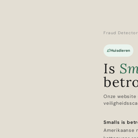
Fraud Detecto
Huisdieren
Is
Sm
betr
Onze website 
veiligheidssca
Smalls is bet
Amerikaanse m