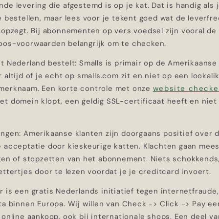
de levering die afgestemd is op je kat. Dat is handig als j
e bestellen, maar lees voor je tekent goed wat de leverfr
 opzegt. Bij abonnementen op vers voedsel zijn vooral de
oos-voorwaarden belangrijk om te checken.
t Nederland bestelt: Smalls is primair op de Amerikaanse
 altijd of je echt op smalls.com zit en niet op een lookali
merknaam. Een korte controle met onze
website checke
t domein klopt, een geldig SSL-certificaat heeft en niet 
ngen: Amerikaanse klanten zijn doorgaans positief over d
 acceptatie door kieskeurige katten. Klachten gaan meest
igen of stopzetten van het abonnement. Niets schokkends
ettertjes door te lezen voordat je je creditcard invoert.
 is een gratis Nederlands initiatief tegen internetfraude
ta binnen Europa. Wij willen van Check -> Click -> Pay e
 online aankoop, ook bij internationale shops. Een deel 