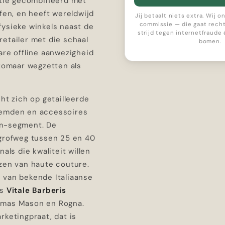
ditie gecombineerd met
ffen, en heeft wereldwijd
Jij betaalt niets extra. Wij 
commissie — die gaat recht
fysieke winkels naast de
strijd tegen internetfraude
etailer met die schaal
bomen.
are offline aanwezigheid
 zomaar wegzetten als
cht zich op getailleerde
hemden en accessoires
um-segment. De
 grofweg tussen 25 en 40
nals die kwaliteit willen
jzen van haute couture.
 van bekende Italiaanse
ls
Vitale Barberis
omas Mason en Rogna.
rketingpraat, dat is