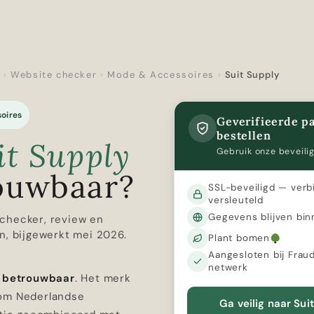
r
›
Website checker
›
Mode & Accessoires
›
Suit Supply
oires
Geverifieerde pa
bestellen
it Supply
Gebruik onze beveilig
ouwbaar?
SSL-beveiligd — verb
versleuteld
Gegevens blijven bin
checker, review en
n, bijgewerkt mei 2026.
Plant bomen
Aangesloten bij Frau
netwerk
s betrouwbaar
. Het merk
om Nederlandse
Ga veilig naar Sui