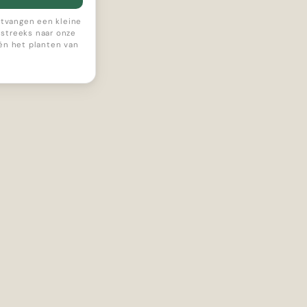
ontvangen een kleine
streeks naar onze
 én het planten van