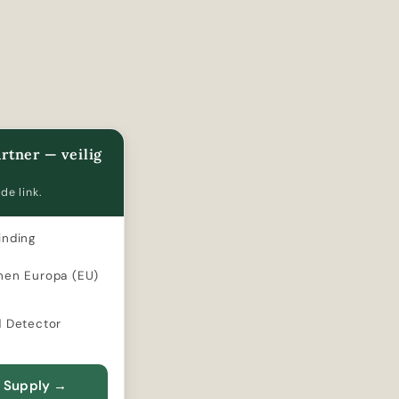
rtner — veilig
de link.
inding
nen Europa (EU)
d Detector
t Supply
→