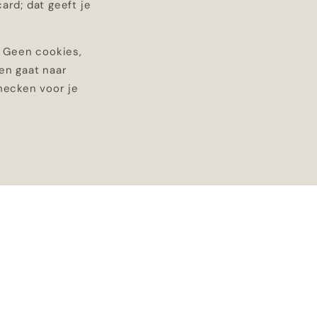
ard; dat geeft je
. Geen cookies,
en gaat naar
ecken voor je