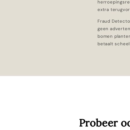
herroepingsrec
extra terugvo
Fraud Detector
geen advertent
bomen plante
betaalt schee
Probeer o