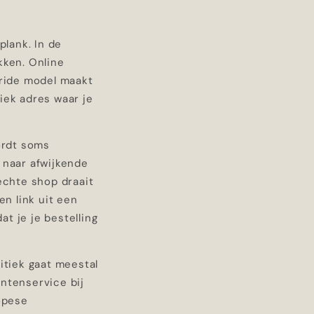
plank. In de
kken. Online
bride model maakt
iek adres waar je
wordt soms
 naar afwijkende
echte shop draait
en link uit een
at je je bestelling
itiek gaat meestal
ntenservice bij
ropese