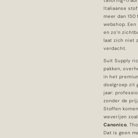
tailoring-tra
Italiaanse sto
meer dan 150 
webshop. Een r
en zo’n zichtb
laat zich niet
verdacht.
Suit Supply ri
pakken, over
in het premi
doelgroep zit
jaar: professio
zonder de pri
Stoffen komen
weverijen zoa
Canonico
, Th
Dat is geen ma