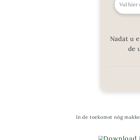
Nadat u e
de 
In de toekomst nóg makkel