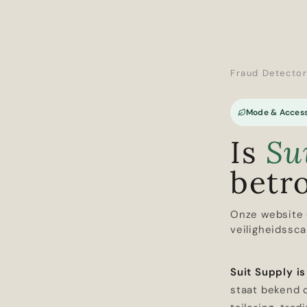
Fraud Detecto
Mode & Access
Is
Su
betr
Onze website 
veiligheidssca
Suit Supply i
staat bekend 