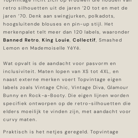
Topvintage richt zich op vrouwen die houden van
retro silhouetten uit de jaren ’20 tot en met de
jaren ’70. Denk aan swingjurken, polkadots,
hoogsluitende blouses en pin-up stijl. Het
merkenpalet telt meer dan 120 labels, waaronder
Banned Retro
,
King Louie
,
Collectif
, Smashed
Lemon en Mademoiselle YéYé.
Wat opvalt is de aandacht voor pasvorm en
inclusiviteit. Maten lopen van XS tot 4XL, en
naast externe merken voert Topvintage eigen
labels zoals Vintage Chic, Vintage Diva, Glamour
Bunny en Rock-a-Booty. Die eigen lijnen worden
specifiek ontworpen op de retro-silhouetten die
elders moeilijk te vinden zijn, met aandacht voor
curvy maten.
Praktisch is het netjes geregeld. Topvintage