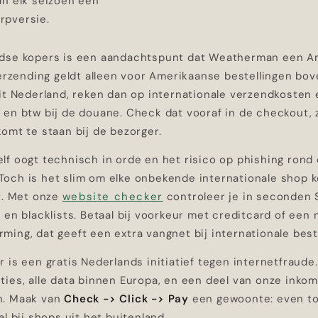
an elk seizoen een
rpversie.
dse kopers is een aandachtspunt dat Weatherman een A
verzending geldt alleen voor Amerikaanse bestellingen bove
it Nederland, reken dan op internationale verzendkosten 
en btw bij de douane. Check dat vooraf in de checkout, z
omt te staan bij de bezorger.
lf oogt technisch in orde en het risico op phishing ron
g. Toch is het slim om elke onbekende internationale shop 
t. Met onze
website checker
controleer je in seconden 
 en blacklists. Betaal bij voorkeur met creditcard of ee
ing, dat geeft een extra vangnet bij internationale best
 is een gratis Nederlands initiatief tegen internetfraude
ties, alle data binnen Europa, en een deel van onze inko
n. Maak van
Check -> Click -> Pay
een gewoonte: even to
al bij shops uit het buitenland.