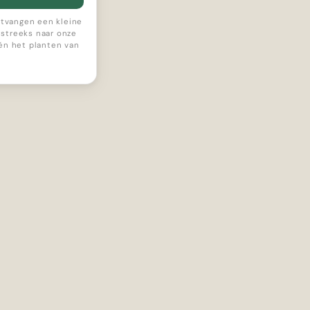
ontvangen een kleine
streeks naar onze
 én het planten van