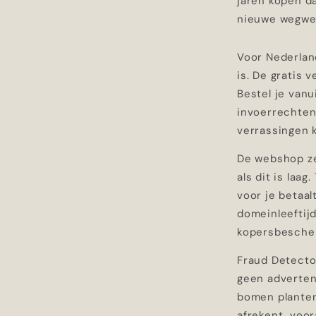
jaren kopen d
nieuwe wegwe
Voor Nederlan
is. De gratis 
Bestel je vanu
invoerrechten 
verrassingen k
De webshop ze
als dit is laa
voor je betaal
domeinleeftijd
kopersbescherm
Fraud Detector
geen adverten
bomen plante
afrekent, voor