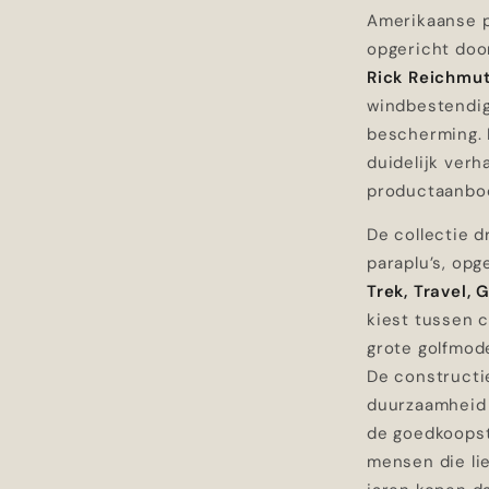
Amerikaanse 
opgericht do
Rick Reichmu
windbestendig
bescherming.
duidelijk verh
productaanbo
De collectie d
paraplu’s, opge
Trek, Travel, 
kiest tussen 
grote golfmode
De constructie
duurzaamheid 
de goedkoopst
mensen die li