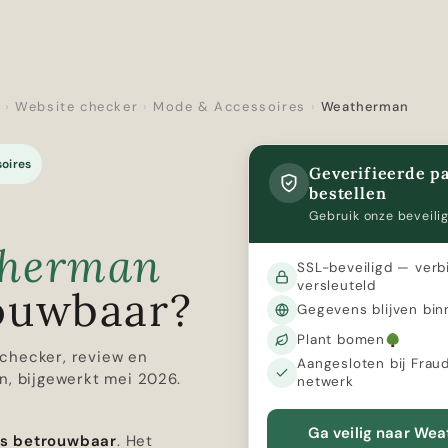
r
›
Website checker
›
Mode & Accessoires
›
Weatherman
oires
Geverifieerde pa
bestellen
Gebruik onze beveilig
herman
SSL-beveiligd — verb
versleuteld
ouwbaar?
Gegevens blijven bin
Plant bomen
checker, review en
Aangesloten bij Frau
n, bijgewerkt mei 2026.
netwerk
Ga veilig naar We
s betrouwbaar
. Het