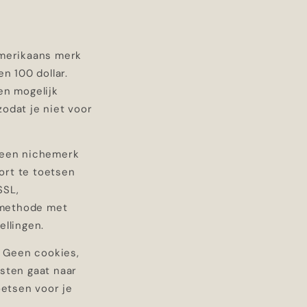
merikaans merk
n 100 dollar.
en mogelijk
odat je niet voor
d een nichemerk
kort te toetsen
SSL,
n methode met
ellingen.
. Geen cookies,
msten gaat naar
etsen voor je