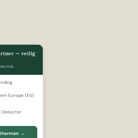
rtner — veilig
de link.
inding
nen Europa (EU)
d Detector
atherman
→