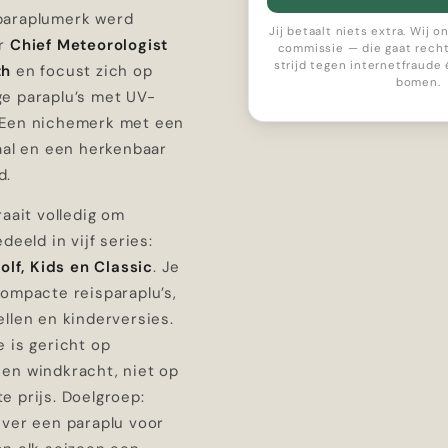
paraplumerk werd
Jij betaalt niets extra. Wij 
or
Chief Meteorologist
commissie — die gaat recht
strijd tegen internetfraude
th
en focust zich op
bomen.
e paraplu’s met UV-
 Een nichemerk met een
aal en een herkenbaar
d.
raait volledig om
deeld in vijf series:
Golf, Kids en Classic
. Je
compacte reisparaplu’s,
llen en kinderversies.
 is gericht op
en windkracht, niet op
e prijs. Doelgroep:
ever een paraplu voor