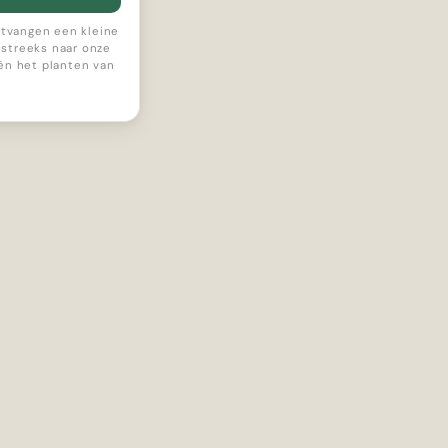
ontvangen een kleine
streeks naar onze
 én het planten van