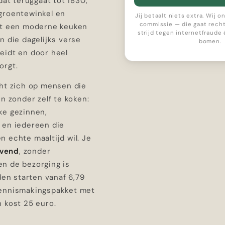
 dat teruggaat tot 1830,
groentewinkel en
Jij betaalt niets extra. Wij 
commissie — die gaat recht
ot een moderne keuken
strijd tegen internetfraude
n die dagelijks verse
bomen.
eidt en door heel
orgt.
cht zich op mensen die
en zonder zelf te koken:
ke gezinnen,
 en iedereen die
 echte maaltijd wil. Je
ijvend
, zonder
n de bezorging is
jden starten vanaf 6,79
ennismakingspakket met
 kost 25 euro.