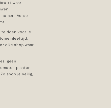
bruikt waar
euwen
s nemen. Verse
mt.
 te doen voor je
domeinleeftijd,
oor elke shop waar
ies, geen
nkomsten planten
. Zo shop je veilig,