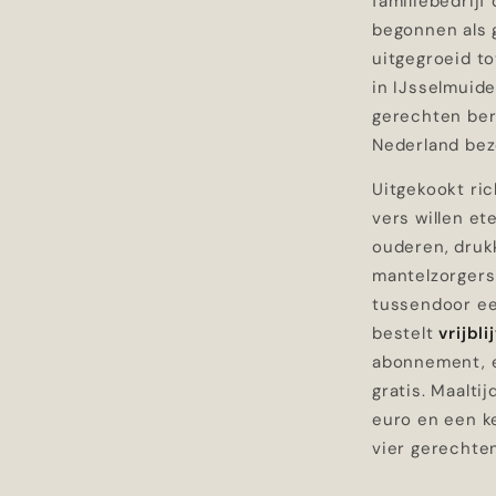
familiebedrijf
begonnen als 
uitgegroeid t
in IJsselmuide
gerechten ber
Nederland bez
Uitgekookt ri
vers willen et
ouderen, druk
mantelzorgers
tussendoor een
bestelt
vrijbl
abonnement, e
gratis. Maalti
euro en een k
vier gerechten