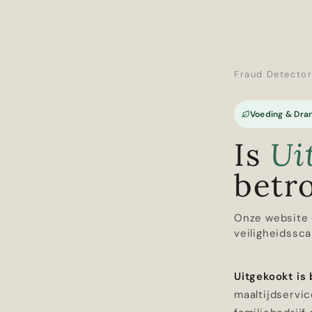
Fraud Detecto
Voeding & Dra
Is
Ui
betr
Onze website 
veiligheidssca
Uitgekookt is
maaltijdservic