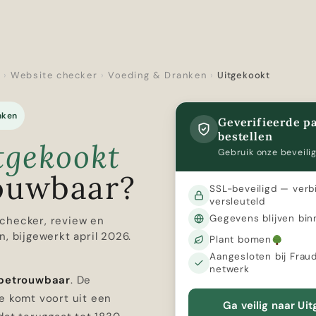
r
›
Website checker
›
Voeding & Dranken
›
Uitgekookt
nken
Geverifieerde pa
bestellen
tgekookt
Gebruik onze beveilig
ouwbaar?
SSL-beveiligd — verb
versleuteld
Gegevens blijven bin
checker, review en
n, bijgewerkt april 2026.
Plant bomen
Aangesloten bij Frau
netwerk
 betrouwbaar
. De
e komt voort uit een
Ga veilig naar Ui