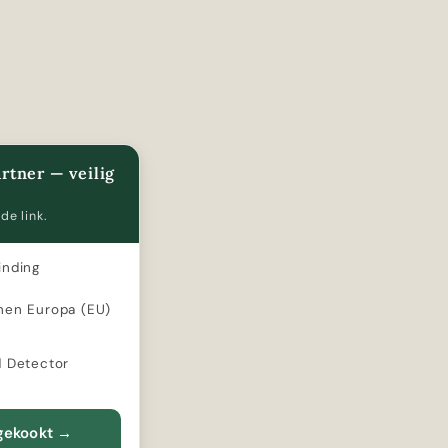
rtner — veilig
de link.
inding
nen Europa (EU)
d Detector
tgekookt
→