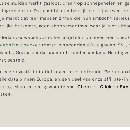
IJsselmuiden werkt gasloos, draait op zonnepanelen en ge
e ingredienten. Dat past bij een bedrijf met bijna twee e
 je merkt dat hier mensen zitten die hun ambacht serieu
delijke herkomst, geen abonnementsval waar je niet uitko
ederlandse webshops is het altijd slim om even een check
website checker
toetst in seconden 40+ signalen: SSL, 
klists. Gratis, zonder account, zonder cookies. Handig v
rst besteld.
 is een gratis initiatief tegen internetfraude. Geen cook
alle data binnen Europa, en een deel van onze affiliate-i
terug. Maak er een gewoonte van:
Check -> Click -> Pay
stelt.