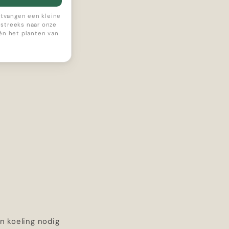
ontvangen een kleine
streeks naar onze
 én het planten van
n koeling nodig