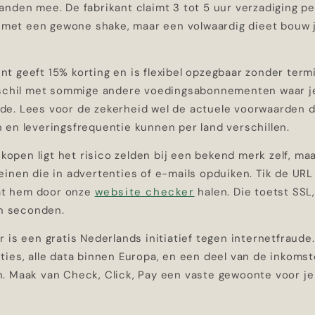
nden mee. De fabrikant claimt 3 tot 5 uur verzadiging per
g met een gewone shake, maar een volwaardig dieet bouw j
 geeft 15% korting en is flexibel opzegbaar zonder termi
rschil met sommige andere voedingsabonnementen waar je
e. Lees voor de zekerheid wel de actuele voorwaarden d
 en leveringsfrequentie kunnen per land verschillen.
ankopen ligt het risico zelden bij een bekend merk zelf, ma
inen die in advertenties of e-mails opduiken. Tik de URL
aat hem door onze
website checker
halen. Die toetst SSL
in seconden.
 is een gratis Nederlands initiatief tegen internetfraude
ies, alle data binnen Europa, en een deel van de inkomst
. Maak van Check, Click, Pay een vaste gewoonte voor je 