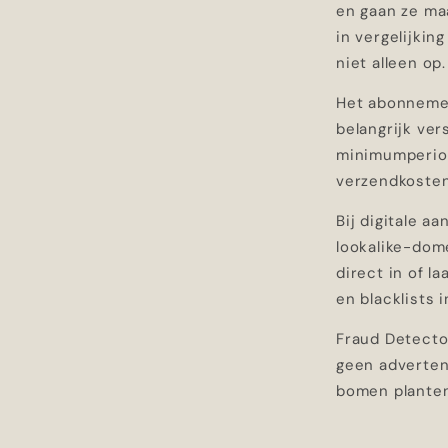
en gaan ze maa
in vergelijkin
niet alleen op.
Het abonnement
belangrijk ve
minimumperiod
verzendkosten
Bij digitale a
lookalike-dome
direct in of l
en blacklists 
Fraud Detector
geen advertent
bomen planten