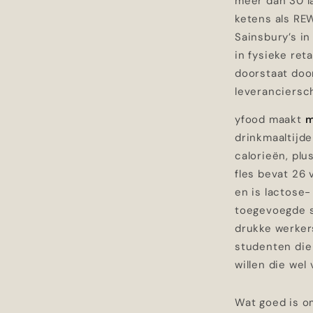
meer dan 30 la
ketens als RE
Sainsbury’s in
in fysieke ret
doorstaat doo
leveranciersc
yfood maakt
m
drinkmaaltijd
calorieën, plu
fles bevat 26
en is lactose-
toegevoegde s
drukke werker
studenten die 
willen die wel
Wat goed is o