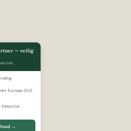
rtner — veilig
de link.
inding
nen Europa (EU)
d Detector
yfood
→