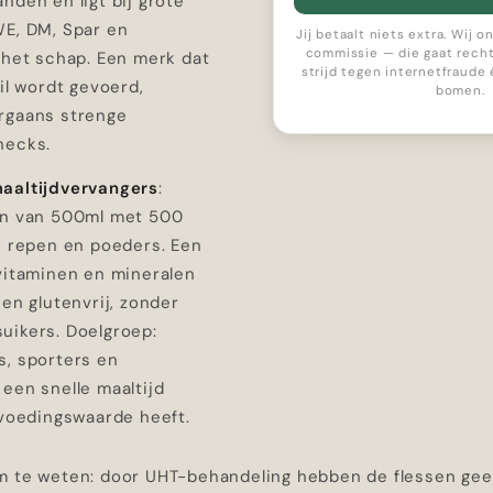
nden en ligt bij grote
WE, DM, Spar en
Jij betaalt niets extra. Wij 
commissie — die gaat recht
 het schap. Een merk dat
strijd tegen internetfraude
ail wordt gevoerd,
bomen.
rgaans strenge
hecks.
aaltijdvervangers
:
en van 500ml met 500
s repen en poeders. Een
 vitaminen en mineralen
 en glutenvrij, zonder
uikers. Doelgroep:
s, sporters en
een snelle maaltijd
 voedingswaarde heeft.
m te weten: door UHT-behandeling hebben de flessen gee