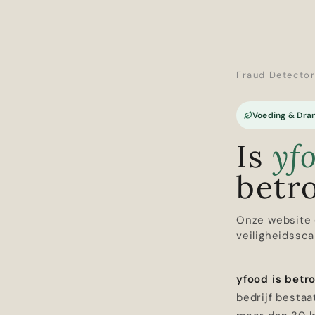
Fraud Detecto
Voeding & Dra
Is
yf
betr
Onze website 
veiligheidssca
yfood is bet
bedrijf bestaat