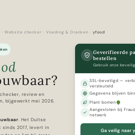
r
›
Website checker
›
Voeding & Dranken
›
yfood
nken
Geverifieerde pa
bestellen
ood
Gebruik onze beveilig
ouwbaar?
SSL-beveiligd — verb
versleuteld
Gegevens blijven bin
checker, review en
n, bijgewerkt mei 2026.
Plant bomen
Aangesloten bij Frau
netwerk
rouwbaar
. Het Duitse
 sinds 2017, levert in
Ga veilig naar 