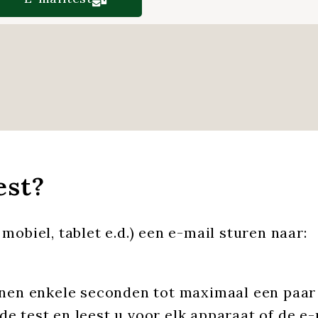
est?
mobiel, tablet e.d.) een e-mail sturen naar:
innen enkele seconden tot maximaal een paa
e test en leest u voor elk apparaat of de e-