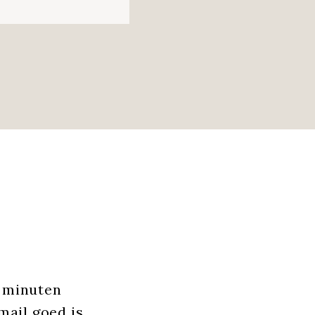
r minuten
mail goed is