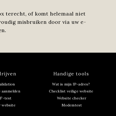
x terecht, of komt helemaal niet
oudig misbruiken door via uw e-
en.
drijven
Handige tools
alidation
Wat is mijn IP-adres?
e aanmelden
Checklist veilige website
PF-test
Website checker
w website
Modemtest