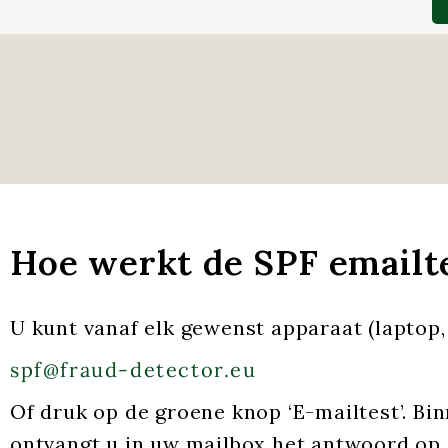
Hoe werkt de SPF emailt
U kunt vanaf elk gewenst apparaat (laptop, 
spf@fraud-detector.eu
Of druk op de groene knop ‘E-mailtest’. B
ontvangt u in uw mailbox het antwoord op d